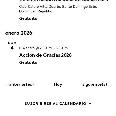
c
i
i
Club Calero
Villa Duarte, Santo Domingo Este,
i
Dominican Republic
o
ó
ó
n
n
Gratuito
n
a
d
d
r
e
enero 2026
e
f
v
e
b
i
DOM
4
4 enero @ 2:00 PM
-
5:00 PM
c
s
ú
Accion de Gracias 2026
h
t
s
a
a
Gratuito
q
.
s
u
d
e
e
d
Eventos
Eventos
anterior(es)
Hoy
siguiente(s)
E
a
v
y
e
v
SUSCRIBIRSE AL CALENDARIO
n
i
t