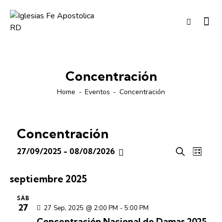
Concentración
Home
Eventos
Concentración
Concentración
N
N
27/09/2025
 - 
08/08/2026
B
L
S
a
a
u
i
e
v
s
v
s
septiembre 2025
c
l
e
e
t
a
e
g
a
SÁB
g
r
27
c
27 Sep, 2025 @ 2:00 PM
-
5:00 PM
a
a
c
Concentración Nacional de Damas 2025
c